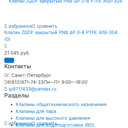
избранное
сравнить
Клапан ZQDF закрытый PN8 ∆P 0-8 PTFE AISI-304
(0)
21 045 руб.
Контакты
г. Санкт-Петербург
8(812)971-74-33
Пн—Пт 9:00—18:00
ip9717433@yandex.ru
Разделы
Клапаны общетехнического назначения
Клапаны для пара
Клапаны для высокого давления
избранное
сравнить
Клапаны для водоподготовки (RO)