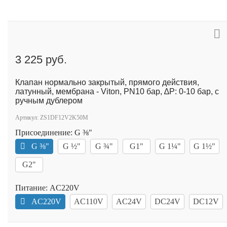
3 225 руб.
Клапан нормально закрытый, прямого действия,
латунный, мембрана - Viton, PN10 бар, ∆P: 0-10 бар, с
ручным дублером
Артикул:
ZS1DF12V2K50M
Присоединение:
G ⅜"
G ⅜"
G ½"
G ¾"
G1"
G 1¼"
G 1½"
G2"
Питание:
AC220V
AC220V
AC110V
AC24V
DC24V
DC12V